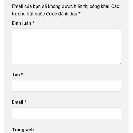
Email của bạn sẽ không được hiển thị công khai.
Các
trường bắt buộc được đánh dấu
*
Bình luận
*
Tên
*
Email
*
Trang web