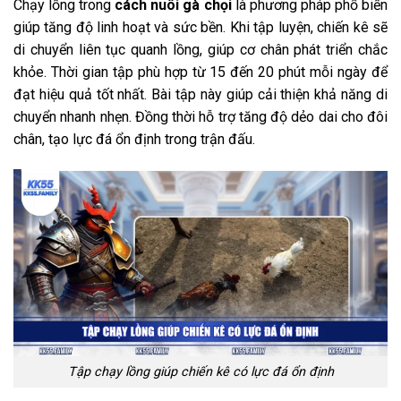
Chạy lồng trong
cách nuôi gà chọi
là phương pháp phổ biến
giúp tăng độ linh hoạt và sức bền. Khi tập luyện, chiến kê sẽ
di chuyển liên tục quanh lồng, giúp cơ chân phát triển chắc
khỏe. Thời gian tập phù hợp từ 15 đến 20 phút mỗi ngày để
đạt hiệu quả tốt nhất. Bài tập này giúp cải thiện khả năng di
chuyển nhanh nhẹn. Đồng thời hỗ trợ tăng độ dẻo dai cho đôi
chân, tạo lực đá ổn định trong trận đấu.
Tập chạy lồng giúp chiến kê có lực đá ổn định