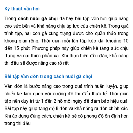
Kỹ thuật vần hơi
Trong
cách nuôi gà chọi
đá hay bài tập vần hơi giúp nâng
cao sức bền và khả năng chịu áp lực của chiến kê. Trong quá
trình tập, hai con gà cùng trạng được cho quần thảo trong
không gian rộng. Thời gian mỗi lần tập kéo dài khoảng 10
đến 15 phút. Phương pháp này giúp chiến kê tăng sức chịu
đựng và cải thiện phản xạ. Khi thực hiện đều đặn, khả năng
thi đấu sẽ được nâng cao rõ rệt.
Bài tập vần đòn trong cách nuôi gà chọi
Vần đòn là bước nâng cao trong quá trình huấn luyện, giúp
chiến kê làm quen với cường độ thi đấu thực tế. Thời gian
tập nên duy trì từ 1 đến 2 hồ mỗi ngày để đảm bảo hiệu quả.
Bài tập này giúp tăng độ lì đòn và khả năng ra đòn chính xác.
Khi áp dụng đúng cách, chiến kê sẽ có phong độ ổn định hơn
trong thi đấu.