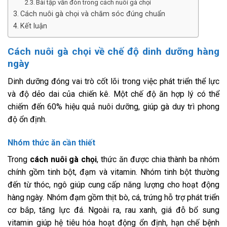
Bài tập vần đòn trong cách nuôi gà chọi
Cách nuôi gà chọi và chăm sóc đúng chuẩn
Kết luận
Cách nuôi gà chọi về chế độ dinh dưỡng hàng
ngày
Dinh dưỡng đóng vai trò cốt lõi trong việc phát triển thể lực
và độ dẻo dai của chiến kê. Một chế độ ăn hợp lý có thể
chiếm đến 60% hiệu quả nuôi dưỡng, giúp gà duy trì phong
độ ổn định.
Nhóm thức ăn cần thiết
Trong
cách nuôi gà chọi
, thức ăn được chia thành ba nhóm
chính gồm tinh bột, đạm và vitamin. Nhóm tinh bột thường
đến từ thóc, ngô giúp cung cấp năng lượng cho hoạt động
hàng ngày. Nhóm đạm gồm thịt bò, cá, trứng hỗ trợ phát triển
cơ bắp, tăng lực đá. Ngoài ra, rau xanh, giá đỗ bổ sung
vitamin giúp hệ tiêu hóa hoạt động ổn định, hạn chế bệnh