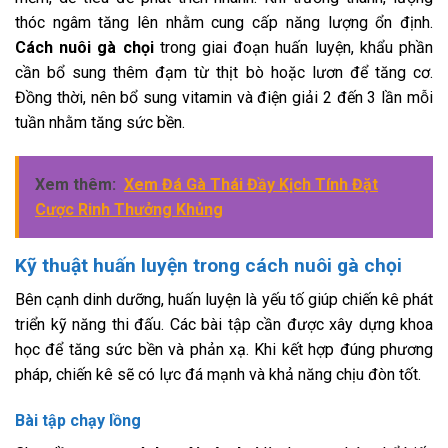
thóc ngâm tăng lên nhằm cung cấp năng lượng ổn định.
Cách nuôi gà chọi
trong giai đoạn huấn luyện, khẩu phần
cần bổ sung thêm đạm từ thịt bò hoặc lươn để tăng cơ.
Đồng thời, nên bổ sung vitamin và điện giải 2 đến 3 lần mỗi
tuần nhằm tăng sức bền.
Xem thêm:
Xem Đá Gà Thái Đầy Kịch Tính Đặt
Cược Rinh Thưởng Khủng
Kỹ thuật huấn luyện trong cách nuôi gà chọi
Bên cạnh dinh dưỡng, huấn luyện là yếu tố giúp chiến kê phát
triển kỹ năng thi đấu. Các bài tập cần được xây dựng khoa
học để tăng sức bền và phản xạ. Khi kết hợp đúng phương
pháp, chiến kê sẽ có lực đá mạnh và khả năng chịu đòn tốt.
Bài tập chạy lồng