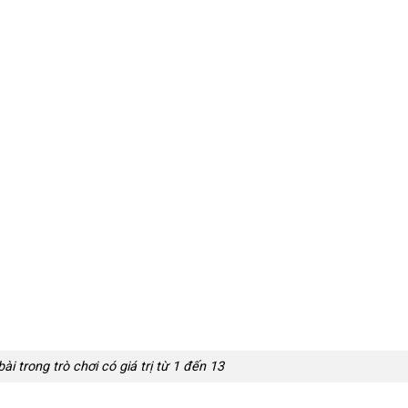
ài trong trò chơi có giá trị từ 1 đến 13