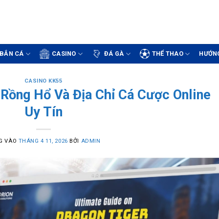
BẮN CÁ
CASINO
ĐÁ GÀ
THỂ THAO
HƯỚNG
CASINO KK55
Rồng Hổ Và Địa Chỉ Cá Cược Online
Uy Tín
G VÀO
THÁNG 4 11, 2026
BỞI
ADMIN