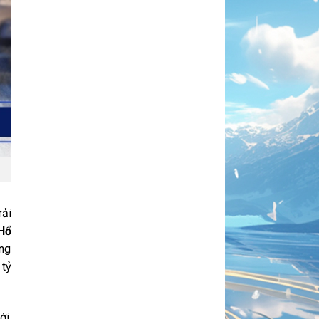
rải
Hổ
ng
 tỷ
ới.