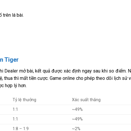
 trên lá bài.
n Tiger
khi Dealer mở bài, kết quả được xác định ngay sau khi so điểm. 
, thua thì mất tiền cược. Game online cho phép theo dõi lịch sử 
ợc hợp lý hơn.
Tỷ lệ thưởng
Xác suất thắng
1:1
~49%
1:1
~49%
1:8 – 1:9
~2%