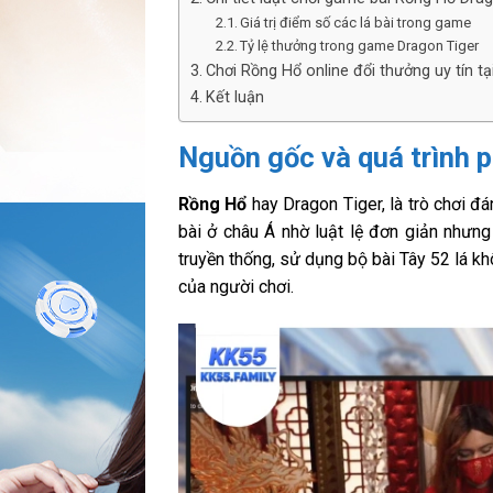
Giá trị điểm số các lá bài trong game
Tỷ lệ thưởng trong game Dragon Tiger
Chơi Rồng Hổ online đổi thưởng uy tín t
Kết luận
Nguồn gốc và quá trình p
Rồng Hổ
hay Dragon Tiger, là trò chơi đ
bài ở châu Á nhờ luật lệ đơn giản nhưng
truyền thống, sử dụng bộ bài Tây 52 lá k
của người chơi.