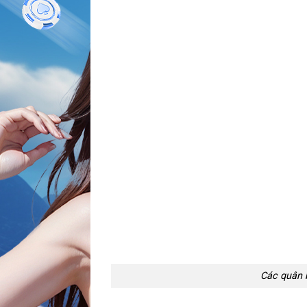
Các quân b