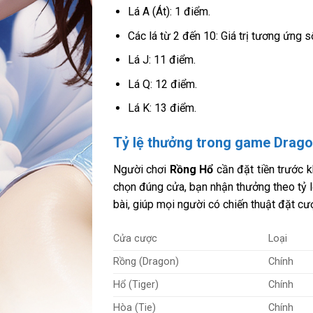
Lá A (Át): 1 điểm.
Các lá từ 2 đến 10: Giá trị tương ứng số
Lá J: 11 điểm.
Lá Q: 12 điểm.
Lá K: 13 điểm.
Tỷ lệ thưởng trong game Drago
Người chơi
Rồng Hổ
cần đặt tiền trước 
chọn đúng cửa, bạn nhận thưởng theo tỷ lệ
bài, giúp mọi người có chiến thuật đặt cư
Cửa cược
Loại
Rồng (Dragon)
Chính
Hổ (Tiger)
Chính
Hòa (Tie)
Chính